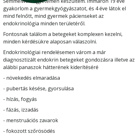
Semmelweis Egyetemen készültem. Immáron 19 éve
gyakorlom a gyermekgyógyászatot, és 4 éve látok el
mind felnőtt, mind gyermek pácienseket az
endokrinológia minden területéről.
Fontosnak találom a betegeket komplexen kezelni,
minden kérdésükre alaposan válaszolni.
Endokrinológiai rendelésemen várom a már
diagnosztizált endokrin betegeket gondozásra illetve az
alábbi panaszok hátterének kiderítéséré
- növekedés elmaradása
- pubertás késése, gyorsulása
- hízás, fogyás
- fázás, izzadás
- menstruációs zavarok
- fokozott szőrösödés