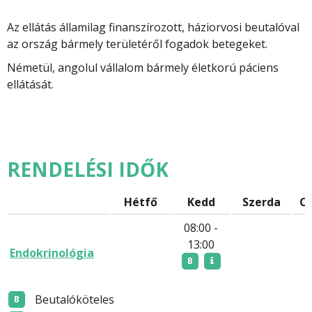
Az ellátás államilag finanszírozott, háziorvosi beutalóval
az ország bármely területéről fogadok betegeket.
Németül, angolul vállalom bármely életkorú páciens
ellátását.
RENDELÉSI IDŐK
Hétfő
Kedd
Szerda
Cs
08:00 -
13:00
Endokrinológia
B
Beutalóköteles
B