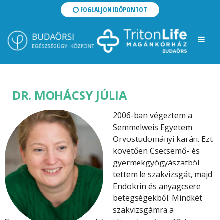
FOGLALJON IDŐPONTOT
DR. MOHÁCSY JÚLIA
2006-ban végeztem a
Semmelweis Egyetem
Orvostudományi karán. Ezt
követően Csecsemő- és
gyermekgyógyászatból
tettem le szakvizsgát, majd
Endokrin és anyagcsere
betegségekből. Mindkét
szakvizsgámra a