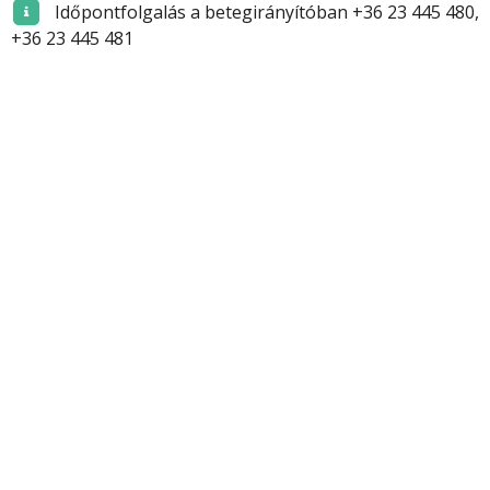
Időpontfolgalás a betegirányítóban +36 23 445 480,
+36 23 445 481
Budaörsi Egészségügyi Központ
Adatvédelmi tájékoztató
|
Dokumentumok, meghatalmazások
|
Betegjogi
képviselő