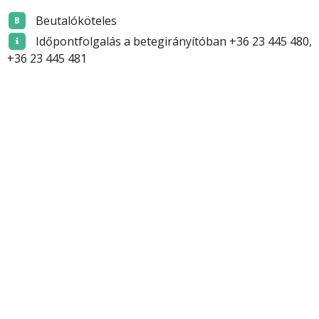
Beutalóköteles
B
Időpontfolgalás a betegirányítóban +36 23 445 480,
+36 23 445 481
Budaörsi Egészségügyi Központ