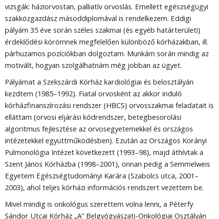
vizsgák: háziorvostan, palliatív orvoslás. Emellett egészségügyi
szakközgazdász másoddiplomával is rendelkezem. Eddigi
pályám 35 éve során széles szakmai (és egyéb határterületi)
érdeklődési körömnek megfelelően különböző kórházakban, ill.
párhuzamos pozíciókban dolgoztam. Munkám során mindig az
motivált, hogyan szolgálhatnám még jobban az ügyet.
Pályámat a Szekszárdi Kórház kardiológiai és belosztályán
kezdtem (1985–1992). Fiatal orvosként az akkor induló
kórházfinanszírozási rendszer (HBCS) orvosszakmai feladatait is
elláttam (orvosi eljárási kódrendszer, betegbesorolási
algoritmus fejlesztése az orvosegyetemekkel és országos
intézetekkel együttműködésben). Ezután az Országos Korányi
Pulmonológia Intézet következett (1993–98), majd áthívtak a
Szent János Kórházba (1998–2001), onnan pedig a Semmelweis
Egyetem Egészségtudományi Karára (Szabolcs utca, 2001–
2003), ahol teljes kórházi információs rendszert vezettem be.
Mivel mindig is onkológus szerettem volna lenni, a Péterfy
Sándor Utcai Kórház „A” Belgyógyászati-Onkológiai Osztályán