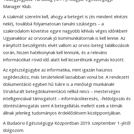
Manager Klub.
A szakmát szeretni kell, ahogy a beteget is (és mindent elnézni
neki!), továbbá folyamatosan tanulni szükséges – a
szakirodalom követése egyre nagyobb kihívás véges időnkben!
Ugyanakkor az orvosnak jó kommunikátornak is kell lennie. Az
irányított beszélgetés elvét vallom az orvos-beteg találkozások
során, hiszen hatékonynak kell lennünk, és a releváns
információkat rövid idő alatt kell kicserélnünk egymás között.
Az egészségügybe az informatika, mint igazán hasznos
segédeszköz, más területeknél lassabban vonul be. A rendezett
dokumentáció egyben hű tükre is a minőségi munkának!
Strukturált betegdokumentáció nélkül nincs – mesterséges
intelligenciával támogatott – információkeresés, -feldolgozás és
döntéstámogatás sem! A betegellátás mellett ezek a témák
állnak jelenleg tudományos érdeklődésem középpontjában.
A Budaörsi Egészségügyi Központban 2019. szeptember 1-jétől
dolgozom.