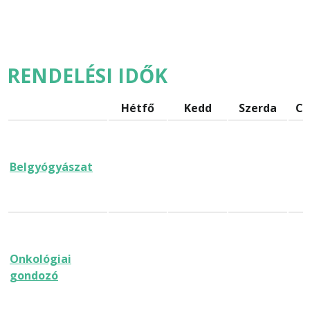
RENDELÉSI IDŐK
Hétfő
Kedd
Szerda
Cs
Belgyógyászat
Onkológiai
gondozó