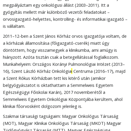
megpályáztam egy onkológusi állást (2003–2011). Itt a
gyógyítás mellett már különböző vezetői feladatokat –
orvosigazgató-helyettes, kontrolling- és informatikai igazgató –
is vállaltam.
2011–12-ben a Szent János Kórház orvos igazgatója voltam, de
a kórházak államosítása (főigazgató-cserék) miatt úgy
döntöttem, hogy visszamegyek a klinikumba, ami amúgy is
hiányzott. Azóta tisztán csak a betegellátással foglalkozom.
Munkahelyeim: Országos Korányi Pulmonológiai Intézet (2013–
16), Szent László Kórház Onkológia
i
Centruma (2016–17), majd
a Szent Rókus Kórházban tett kis kitérő után (amikor
belgyógyászatot is oktathattam a Semmelweis Egyetem
Egészségügyi Főiskolai Karán), 2017 novemberétől a
Semmelweis Egyetem Onkológiai Központjába kerültem, ahol
klinikai főorvosként dolgozom jelenleg is.
Szakmai társasági tagságaim: Magyar Onkológus Társaság
(MOT), Magyar Klinikai Onkológus Társaság (MKOT) Magyar
Tüdőgyógyász Társaság (MTT), Magyar Egészségügyi