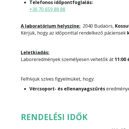
Telefonos időpontfoglalás:
+36 70 659 88 88
A laboratórium helyszíne:
2040 Budaörs,
Kossut
Kérjük, hogy az időponttal rendelkező páciensek
Leletkiadás:
Laboreredmények személyesen vehetők át
11:00 
Felhívjuk szíves figyelmüket, hogy:
Vércsoport- és ellenanyagszűrés
eredmény
RENDELÉSI IDŐK