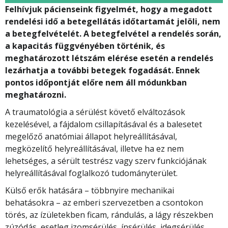
Felhívjuk pácienseink figyelmét, hogy a megadott
rendelési idő a betegellátás időtartamát jelöli, nem
a betegfelvételét. A betegfelvétel a rendelés során,
a kapacitás függvényében történik, és
meghatározott létszám elérése esetén a rendelés
lezárhatja a további betegek fogadását. Ennek
pontos időpontját előre nem áll módunkban
meghatározni.
A traumatológia a sérülést követő elváltozások
kezelésével, a fájdalom csillapításával és a balesetet
megelőző anatómiai állapot helyreállításával,
megközelítő helyreállításával, illetve ha ez nem
lehetséges, a sérült testrész vagy szerv funkciójának
helyreállításával foglalkozó tudományterület.
Külső erők hatására – többnyire mechanikai
behatásokra – az emberi szervezetben a csontokon
törés, az ízületekben ficam, rándulás, a lágy részekben
zúzódás, esetleg izomsérülés, ínsérülés, idegsérülés