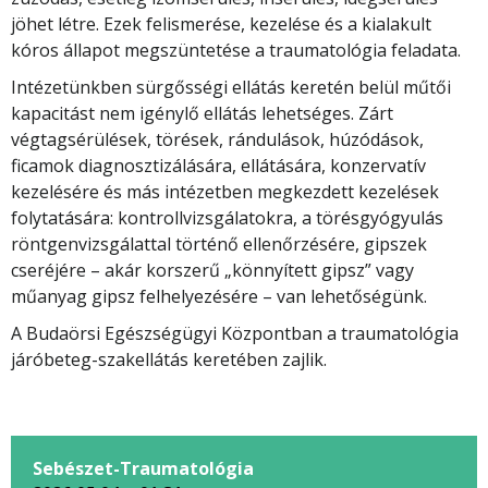
jöhet létre. Ezek felismerése, kezelése és a kialakult
kóros állapot megszüntetése a traumatológia feladata.
Intézetünkben sürgősségi ellátás keretén belül műtői
kapacitást nem igénylő ellátás lehetséges. Zárt
végtagsérülések, törések, rándulások, húzódások,
ficamok diagnosztizálására, ellátására, konzervatív
kezelésére és más intézetben megkezdett kezelések
folytatására: kontrollvizsgálatokra, a törésgyógyulás
röntgenvizsgálattal történő ellenőrzésére, gipszek
cseréjére – akár korszerű „könnyített gipsz” vagy
műanyag gipsz felhelyezésére – van lehetőségünk.
A Budaörsi Egészségügyi Központban a traumatológia
járóbeteg-szakellátás keretében zajlik.
Sebészet-Traumatológia