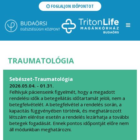
FOGLALJON IDŐPONTOT
TRAUMATOLÓGIA
Sebészet-Traumatológia
2026.05.04. - 01.31.
Felhívjuk pácienseink figyelmét, hogy a megadott
rendelési idők a betegellátás időtartamát jelöli, nem a
betegfelvételét. A betegfelvétel a rendelés során, a
kapacitás függvényében történik, és meghatározott
létszám elérése esetén a rendelés lezárhatja a további
betegek fogadását. Ennek pontos időpontját előre nem
áll módunkban meghatározni.