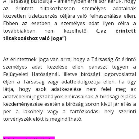
A Társaság biztosítja – amennyiben erre sor kerül-, hogy
az érintett tiltakozhasson személyes adatainak
közvetlen üzletszerzés céljára való felhasználása ellen.
Ebben az esetben a személyes adat ilyen célra a
továbbiakban nem kezelhető.
(„az érintett
tiltakozáshoz való joga”)
Az érintettnek joga van arra, hogy a Társaság őt érintő
személyes adat kezelése ellen panaszt tegyen a
Felügyeleti Hatóságnál, illetve bírósági jogorvoslattal
éljen a Társaság vagy adatfeldolgozója ellen, ha úgy
látja, hogy azok adatkezelése nem felel meg az
adatvédelmi jogszabályok előírásainak. A bírósági eljárás
kezdeményezése esetén a bíróság soron kívül jár el és a
per a lakóhely vagy a tartózkodási hely szerinti
törvényszék előtt is megindítható.