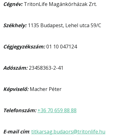
Cégnév:
TritonLife Magánkórházak Zrt.
Székhely:
1135 Budapest, Lehel utca 59/C
Cégjegyzékszám:
01 10 047124
Adószám:
23458363-2-41
Képviselő:
Macher Péter
Telefonszám:
+36 70 659 88 88
E-mail cím
:
titkarsag.budaors@tritonlife.hu