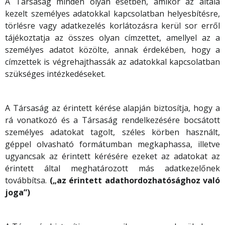
A Társaság minden olyan esetben, amikor az általa
kezelt személyes adatokkal kapcsolatban helyesbítésre,
törlésre vagy adatkezelés korlátozásra kerül sor erről
tájékoztatja az összes olyan címzettet, amellyel az a
személyes adatot közölte, annak érdekében, hogy a
címzettek is végrehajthassák az adatokkal kapcsolatban
szükséges intézkedéseket.
A Társaság az érintett kérése alapján biztosítja, hogy a
rá vonatkozó és a Társaság rendelkezésére bocsátott
személyes adatokat tagolt, széles körben használt,
géppel olvasható formátumban megkaphassa, illetve
ugyancsak az érintett kérésére ezeket az adatokat az
érintett által meghatározott más adatkezelőnek
továbbítsa.
(„az érintett adathordozhatósághoz való
joga”)