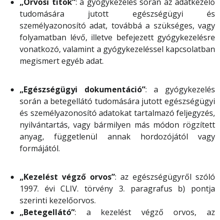
„Orvosi titok”
: a gyógykezelés során az adatkezelő
tudomására jutott egészségügyi és
személyazonosító adat, továbbá a szükséges, vagy
folyamatban lévő, illetve befejezett gyógykezelésre
vonatkozó, valamint a gyógykezeléssel kapcsolatban
megismert egyéb adat.
„Egészségügyi dokumentáció”
: a gyógykezelés
során a betegellátó tudomására jutott egészségügyi
és személyazonosító adatokat tartalmazó feljegyzés,
nyilvántartás, vagy bármilyen más módon rögzített
anyag, függetlenül annak hordozójától vagy
formájától.
„Kezelést végző orvos”
: az egészségügyről szóló
1997. évi CLIV. törvény 3. paragrafus b) pontja
szerinti kezelőorvos.
„Betegellátó”
: a kezelést végző orvos, az