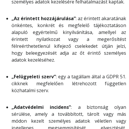
személyes adatok kezelésére felhatalmazást kaptak.
„Az érintett hozzájárulása”
: az érintett akaratának
önkéntes, konkrét és megfelelő tájékoztatáson
alapuló egyértelmű kinyilvánítása, amellyel az
érintett nyilatkozat vagy a megerősítést
félreérthetetlenül kifejező cselekedet útján jelzi,
hogy beleegyezését adja az őt érintő személyes
adatok kezeléséhez.
„Felügyeleti szerv”
: egy a tagállam által a GDPR 51.
cikknek megfelelően létrehozott független
közhatalmi szerv.
„Adatvédelmi incidens”
: a biztonság olyan
sérülése, amely a továbbított, tárolt vagy más
módon kezelt személyes adatok véletlen vagy
jogellenes megsemmisítését, elvesztését,