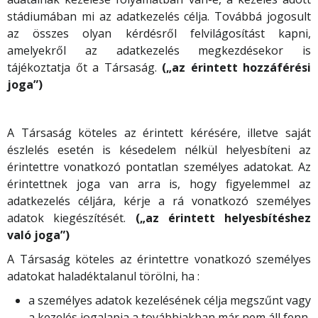
stádiumában mi az adatkezelés célja. Továbbá jogosult
az összes olyan kérdésről felvilágosítást kapni,
amelyekről az adatkezelés megkezdésekor is
tájékoztatja őt a Társaság.
(„az érintett hozzáférési
joga”)
A Társaság köteles az érintett kérésére, illetve saját
észlelés esetén is késedelem nélkül helyesbíteni az
érintettre vonatkozó pontatlan személyes adatokat. Az
érintettnek joga van arra is, hogy figyelemmel az
adatkezelés céljára, kérje a rá vonatkozó személyes
adatok kiegészítését.
(„az érintett helyesbítéshez
való joga”)
A Társaság köteles az érintettre vonatkozó személyes
adatokat haladéktalanul törölni, ha :
a személyes adatok kezelésének célja megszűnt vagy
a kezelés jogalapja a továbbiakban már nem áll fenn,