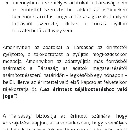
amennyiben a személyes adatokat a Társaság nem
az érintettől szerezte be, akkor az előbbieken
túlmenően arról is, hogy a Társaság azokat milyen
forrásból szerezte, illetve a forrás nyíltan
hozzáférhető volt vagy sem.
Amennyiben az adatokat a Társaság az érintettől
gyűjtötte, a tájékoztatást a gyűjtés megkezdésekor
megadja. Amennyiben az adatgyűjtés más forrásból
származik a Társaság az adatok megszerzésétől
számított ésszerű határidőn – legkésőbb egy hónapon –
belül, illetve az érintettel való első kapcsolat felvételkor
tájékoztatja őt.
(„az érintett tájékoztatáshoz való
joga”)
A Társaság biztosítja az érintett számára, hogy
visszajelzést kapjon, arra vonatkozóan, hogy személyes
adatainak kezelése folyamatban van-e, a kezelés adott