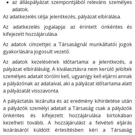
az álláspályázat szempontjából releváns személyes
adatok.
Az adatkezelés célja: jelentkezés, pályázat elbírálása.
Az adatkezelés jogalapja: az érintett önkéntes és
kifejezett hozzájárulása.
Az adatok címzettjei: a Társaságnál munkáltatói jogok
gyakorlására jogosult vezető.
Az adatok kezelésének időtartama: a jelentkezés, a
pályázat elbírálásáig. A kiválasztásra nem kerülő jelöltek
személyes adatait törölni kell, ugyanígy kell eljárni annak
a pályázónak az adataival, aki a pályázat időtartama alatt
a pályázatát visszavonta.
A pályáztatás lezárulta és az eredmény kihirdetése után
a pályázók személyi adatait a Társaság csak a pályázók
önkéntes és kifejezett hozzájárulása birtokában
kezelheti tovább. A hozzájárulást a felvételi eljárás
lezárásáról küldött értesítésben kéri a Társaság