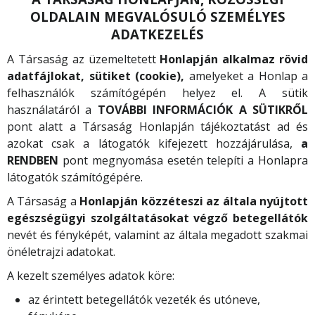
OLDALAIN MEGVALÓSULÓ SZEMÉLYES
ADATKEZELÉS
A Társaság az üzemeltetett
Honlapján alkalmaz rövid
adatfájlokat, sütiket (cookie),
amelyeket a Honlap a
felhasználók számítógépén helyez el. A sütik
használatáról a
TOVÁBBI INFORMÁCIÓK A SÜTIKRŐL
pont alatt a Társaság Honlapján tájékoztatást ad és
azokat csak a látogatók kifejezett hozzájárulása,
a
RENDBEN
pont megnyomása esetén telepíti a Honlapra
látogatók számítógépére.
A Társaság a
Honlapján közzéteszi az általa nyújtott
egészségügyi szolgáltatásokat végző
betegellátók
nevét és fényképét, valamint az általa megadott szakmai
önéletrajzi adatokat.
A kezelt személyes adatok köre:
az érintett betegellátók vezeték és utóneve,