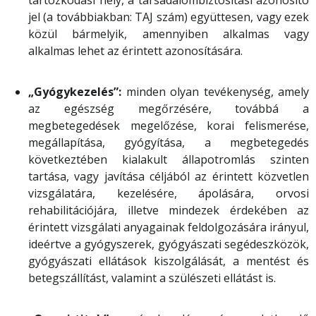
tartózkodási hely, a társadalombiztosítási azonosító
jel (a továbbiakban: TAJ szám) együttesen, vagy ezek
közül bármelyik, amennyiben alkalmas vagy
alkalmas lehet az érintett azonosítására.
„Gyógykezelés”:
minden olyan tevékenység, amely
az egészség megőrzésére, továbbá a
megbetegedések megelőzése, korai felismerése,
megállapítása, gyógyítása, a megbetegedés
következtében kialakult állapotromlás szinten
tartása, vagy javítása céljából az érintett közvetlen
vizsgálatára, kezelésére, ápolására, orvosi
rehabilitációjára, illetve mindezek érdekében az
érintett vizsgálati anyagainak feldolgozására irányul,
ideértve a gyógyszerek, gyógyászati segédeszközök,
gyógyászati ellátások kiszolgálását, a mentést és
betegszállítást, valamint a szülészeti ellátást is.