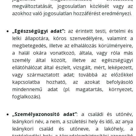
megváltoztatását, jogosulatlan közlését vagy az
azokhoz való jogosulatlan hozzáférést eredményezi.
„Egészségügyi adat”:
az érintett testi, értelmi és
lelki állapotára, kóros szenvedélyére, valamint a
megbetegedés, illetve az elhalálozás körülményeire,
a halál okára vonatkozó, általa, vagy róla más
személy által közölt, illetve az egészségügyi
ellátóhálózat által észlelt, vizsgált, mért, leképezett,
vagy származtatott adat; továbbá az előzőkkel
kapcsolatba hozható, az azokat befolyásoló
mindennemű adat (pl. magatartás, környezet,
foglalkozás).
„Személyazonosító adat”
: a családi és utónév,
leánykori név, a nem, a születési hely és idő, az anya
leánykori család és utóneve, a lakóhely, a