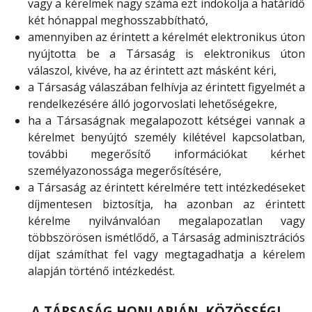
vagy a kérelmek nagy száma ezt indokolja a határidő
két hónappal meghosszabbítható,
amennyiben az érintett a kérelmét elektronikus úton
nyújtotta be a Társaság is elektronikus úton
válaszol, kivéve, ha az érintett azt másként kéri,
a Társaság válaszában felhívja az érintett figyelmét a
rendelkezésére álló jogorvoslati lehetőségekre,
ha a Társaságnak megalapozott kétségei vannak a
kérelmet benyújtó személy kilétével kapcsolatban,
további megerősítő információkat kérhet
személyazonossága megerősítésére,
a Társaság az érintett kérelmére tett intézkedéseket
díjmentesen biztosítja, ha azonban az érintett
kérelme nyilvánvalóan megalapozatlan vagy
többszörösen ismétlődő, a Társaság adminisztrációs
díjat számíthat fel vagy megtagadhatja a kérelem
alapján történő intézkedést.
A TÁRSASÁG HONLAPJÁN, KÖZÖSSÉGI