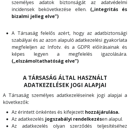
személyes adatok biztonságát az adatvédelmi
incidensek bekövetkezése ellen.
(„integritás és
bizalmi jelleg elve”)
A Társaság felelős azért, hogy az adatbiztonsági
szabályai és az azon alapuló adatkezelési gyakorlata
megfeleljen az Infotv. és a GDPR előírásainak és
képes legyen a megfelelés igazolására.
(„elszámoltathatóság elve”)
A TÁRSASÁG ÁLTAL HASZNÁLT
ADATKEZELÉSEK JOGI ALAPJAI
A Társaság személyes adatkezeléseinek jogi alapjai a
következők:
Az érintett önkéntes és kifejezett
hozzájárulása.
Az adatkezelés
jogszabályi rendelkezés
en alapul.
Az adatkezelés olyan szerződés teljesítéséhez